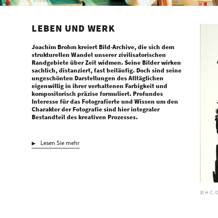
LEBEN UND WERK
Joachim Brohm kreiert Bild-Archive, die sich dem
strukturellen Wandel unserer zivilisatorischen
Randgebiete über Zeit widmen. Seine Bilder wirken
sachlich, distanziert, fast beiläufig. Doch sind seine
ungeschönten Darstellungen des Alltäglichen
eigenwillig in ihrer verhaltenen Farbigkeit und
kompositorisch präzise formuliert. Profundes
Interesse für das Fotografierte und Wissen um den
Charakter der Fotografie sind hier integraler
Bestandteil des kreativen Prozesses.
Lesen Sie mehr
© H.C. 