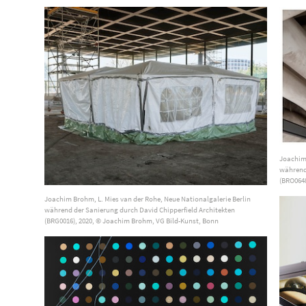
Joachim 
während 
(BRO0648
Joachim Brohm, L. Mies van der Rohe, Neue Nationalgalerie Berlin
während der Sanierung durch David Chipperfield Architekten
(BRG0016), 2020, © Joachim Brohm, VG Bild-Kunst, Bonn