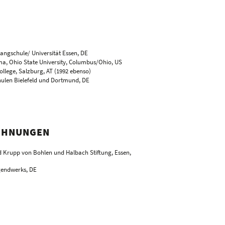
ngschule/ Universität Essen, DE
, Ohio State University, Columbus/Ohio, US
College, Salzburg, AT (1992 ebenso)
ulen Bielefeld und Dortmund, DE
ago, Chicago, US
rafik und Buchkunst Leipzig, DE
 Kunst, Zürich, CH
pzig, DE
ICHNUNGEN
ed Krupp von Bohlen und Halbach Stiftung, Essen,
gendwerks, DE