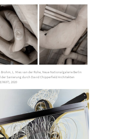
Brohm, L. Mies van der Rohe, Neue Nationalgalerie Berlin
der Sanierung durch David Chipperfield Architekten
/0637), 2020