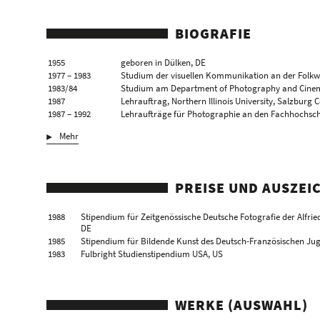
BIOGRAFIE
1955
geboren in Dülken, DE
1977 – 1983
Studium der visuellen Kommunikation an der Folkwa
1983/84
Studium am Department of Photography and Cinema
1987
Lehrauftrag, Northern Illinois University, Salzburg 
1987 – 1992
Lehraufträge für Photographie an den Fachhochsch
1991
Lehrauftrag, The School of the Art Institute of Chic
Mehr
1993
Professur für Photographie an der Hochschule für G
2001/02
Gastprofessur an der Hochschule für Gestaltung und
2003 – 2011
Rektor der Hochschule für Grafik und Buchkunst Lei
PREISE UND AUSZE
1988
Stipendium für Zeitgenössische Deutsche Fotografie der Alfri
DE
1985
Stipendium für Bildende Kunst des Deutsch-Französischen Ju
1983
Fulbright Studienstipendium USA, US
WERKE (AUSWAHL)