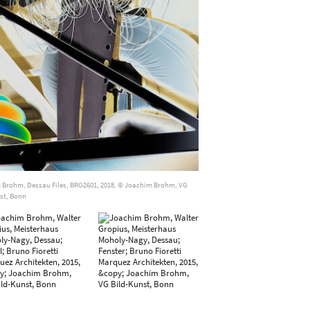
 Brohm, Dessau Files, BRG2601, 2018, © Joachim Brohm, VG
st, Bonn