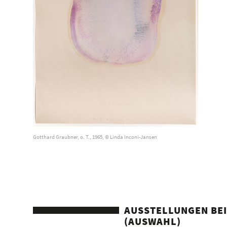
Gotthard Graubner, o. T., 1965, © Linda Inconi-Jansen
AUSSTELLUNGEN BEI
(AUSWAHL)