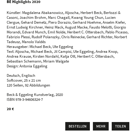
BE Highlights 2020
Künstler: Magdalena Abakanowicz, Aljoscha, Herbert Beck, Bertozzi &
Casoni, Joachim Brohm, Marc Chagall, Kwang Young Chun, Lucien
Clergue, Gehard Demetz, Piero Dorazio, Gerhard Hoehme, Anselm Kiefer,
Ernst Ludwig Kirchner, Heinz Mack, August Macke, Fausto Melotti, Giorgio
Morandi, Edvard Munch, Emil Nolde, Heribert C. Ottersbach, Pablo Picasso,
Fabrizio Plessi, Rudolf Polanszky, Chris Reinecke, Gerhard Richter, Norbert
Tadeusz, Manolo Valdés
Herausgeber: Michael Beck, Ute Eggeling
Text: Aljoscha, Michael Beck, Jil Campisi, Ute Eggeling, Andrea Knop,
Andrea Krause, Kirsten Nordahl, Katja Ott, Heribert C. Ottersbach,
Sebastian Schemann, Miriam Walgate
Design: Antonia Eggeling
Deutsch, Englisch
Softcover, 25 x 21 cm
120 Seiten, 92 Abbildungen
Beck & Eggeling Kunstverlag, 2020
ISBN 978-3-94606324-7
20 €
BESTELLEN
MEHR
TEILEN