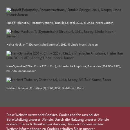
Rudolf Polanszky, Reconstructions / Dunkle Spiegel, 2017, © Linda Inconi-Jansen
Heinz Mack, o. T. (Dynamische Struktur), 1961, © Linda Inconi-Jansen
Han-Dynastie (206 v. Chr. – 220 n. Chr.), chinesische Amphore, Frühe Han (206 BC – 9 AD),
© Linda Inconi-Jansen
Norbert Tadeusz, Christine (2), 1963, © VG Bild-Kunst, Bonn
Diese Website verwendet Cookies. Cookies helfen uns bei der
Bereitstellung unserer Dienste. Durch die Nutzung unserer Dienste
erklären Sie sich damit einverstanden, dass wir Cookies setzen.
Weitere Informationen zu Cookies erhalten Sie in unserer