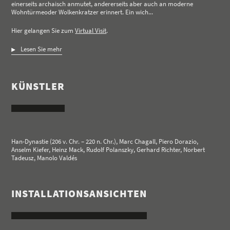
einerseits archaisch anmutet, andererseits aber auch an moderne
Wohntürmeoder Wolkenkratzer erinnert. Ein wich...
Hier gelangen Sie zum
Virtual Visit
.
Lesen Sie mehr
KÜNSTLER
Han-Dynastie (206 v. Chr. – 220 n. Chr.),
Marc Chagall
,
Piero Dorazio
,
Anselm Kiefer
,
Heinz Mack
,
Rudolf Polanszky
,
Gerhard Richter
,
Norbert
Tadeusz
,
Manolo Valdés
INSTALLATIONSANSICHTEN