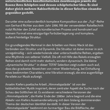
unterschiedlichen kunsthistorischen Zuordnungen jeweils die
Essenz ihres Schöpfers und dessen schöpferischer Idee. Es sind
daher gleich mehrere Kabinettstücke in dieser Selection einander
gegenüber gestellt.
Darunter eine außerordentlich komplexe Komposition aus der „Fuji“-Reihe
von Gerhard Richter aus dem Jahr 1996. Mit der verwendeten Rakeltechnik
nutzt Richter den Zufall als künstlerischen Prozess und konstruiert auf
kleinem Format eine einzigartige Farbüberlagerung und komplexe,
äußerst feinteilige Struktur.
Ein grundlegendes Merkmal in den Arbeiten von Heinz Mack ist das
Verbinden von Struktur und Dynamik. Die Struktur ist dabei immer in sich
unregelmäßig – sich wiederholende aber unterschiedliche Reihen, ergeben
eine Rhythmik von seltener Vielfalt. Die oft mit Hilfe des Rakels erzeugten
Reihen sind damit nicht mehr statisch, sondern dynamisch. Die kleine
„dynamische Struktur“ in dieser TEFAF Selection zeigt zudem auch auf,
dass das gradweise Abweichen von reiner Wiederholung, bei Einhaltung
eines bestimmten Charakters, eine Vibration erzeugt, die eine augenfällige
Parallele zur Musik aufzeigt.
Anselm Kiefers poetische Arbeit „Himmelspaläste“ ist von der
kabbalistischen Mystik inspiriert, deren zentraler Aspekt die Suche nach der
Schau des Göttlichen ist. Es existieren verschiedene Versionen der
„Himmelspaläste“, die Kiefer Ende der 1980er Jahre beginnt und die eine
Abkehr von Kiefers Auseinandersetzung mit dem bislang dominierenden
Thema der deutschen Identität darstellt. In dieser Version der
„Himmelspaläste“ bestimmt ein turmartiger Bau die Bildfläche, der