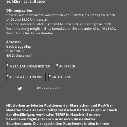
19. März – 22. Juli 2020
Öffnungszeiten:
Unsere Galerie ist wieder wöchentlich von Dienstag bis Freitag zwischen
14:00 und 18:00 Uhr besetzt.
Besuche unserer Ausstellungen mit Mundschutz sind sehr gerne nach
Voranmeldung möglich. Bitte kontaktieren Sie uns unter 0211–49 15 890.
Vielen Dank für Ihr Verständnis.
Adresse:
Beck & Eggeling
Bilker Str. 5
40213 Düsseldorf
INSTALLATIONSANSICHTEN
KÜNSTLER
AUSGEWÄHLTE WERKE
VIRTUAL VISIT
#BEduesseldorf
Mit Werken arrivierter Positionen der Klassischen und Post-War
Moderne sowie aus dem zeitgenössischen Bereich zeigen wir nach
der diesjährigen, verkürzten TEFAF in Maastricht unsere
besonderen Highlights auch in unseren Düsseldorfer
Galerieräumen. Die ausgestellten Kunstwerke bilden in ihren