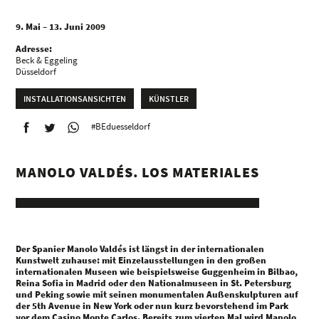
9. Mai – 13. Juni 2009
Adresse:
Beck & Eggeling
Düsseldorf
INSTALLATIONSANSICHTEN
KÜNSTLER
#BEduesseldorf
MANOLO VALDÉS. LOS MATERIALES
Der Spanier Manolo Valdés ist längst in der internationalen
Kunstwelt zuhause: mit Einzelausstellungen in den großen
internationalen Museen wie beispielsweise Guggenheim in Bilbao,
Reina Sofia in Madrid oder den Nationalmuseen in St. Petersburg
und Peking sowie mit seinen monumentalen Außenskulpturen auf
der 5th Avenue in New York oder nun kurz bevorstehend im Park
vor dem Casino Monte Carlos. Bereits zum vierten Mal wird Manolo