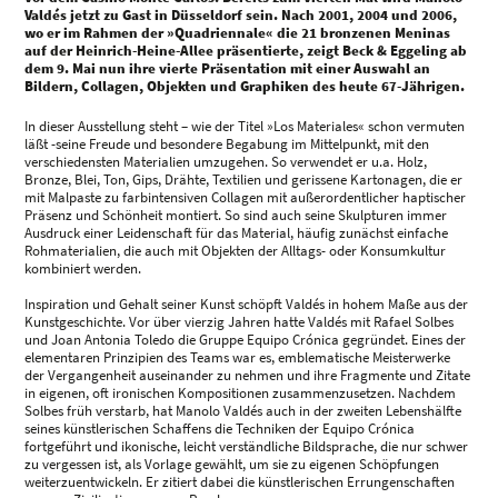
Valdés jetzt zu Gast in Düsseldorf sein. Nach 2001, 2004 und 2006,
wo er im Rahmen der »Quadriennale« die 21 bronzenen Meninas
auf der Heinrich-Heine-Allee präsentierte, zeigt Beck & Eggeling ab
dem 9. Mai nun ihre vierte Präsentation mit einer Auswahl an
Bildern, Collagen, Objekten und Graphiken des heute 67-Jährigen.
In dieser Ausstellung steht – wie der Titel »Los Materiales« schon vermuten
läßt -seine Freude und besondere Begabung im Mittelpunkt, mit den
verschiedensten Materialien umzugehen. So verwendet er u.a. Holz,
Bronze, Blei, Ton, Gips, Drähte, Textilien und gerissene Kartonagen, die er
mit Malpaste zu farbintensiven Collagen mit außerordentlicher haptischer
Präsenz und Schönheit montiert. So sind auch seine Skulpturen immer
Ausdruck einer Leidenschaft für das Material, häufig zunächst einfache
Rohmaterialien, die auch mit Objekten der Alltags- oder Konsumkultur
kombiniert werden.
Inspiration und Gehalt seiner Kunst schöpft Valdés in hohem Maße aus der
Kunstgeschichte. Vor über vierzig Jahren hatte Valdés mit Rafael Solbes
und Joan Antonia Toledo die Gruppe Equipo Crónica gegründet. Eines der
elementaren Prinzipien des Teams war es, emblematische Meisterwerke
der Vergangenheit auseinander zu nehmen und ihre Fragmente und Zitate
in eigenen, oft ironischen Kompositionen zusammenzusetzen. Nachdem
Solbes früh verstarb, hat Manolo Valdés auch in der zweiten Lebenshälfte
seines künstlerischen Schaffens die Techniken der Equipo Crónica
fortgeführt und ikonische, leicht verständliche Bildsprache, die nur schwer
zu vergessen ist, als Vorlage gewählt, um sie zu eigenen Schöpfungen
weiterzuentwickeln. Er zitiert dabei die künstlerischen Errungenschaften