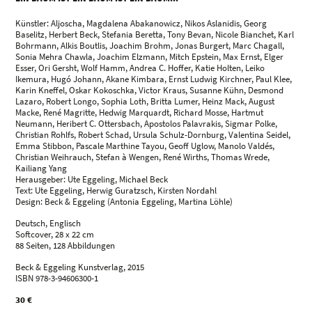
Künstler: Aljoscha, Magdalena Abakanowicz, Nikos Aslanidis, Georg
Baselitz, Herbert Beck, Stefania Beretta, Tony Bevan, Nicole Bianchet, Karl
Bohrmann, Alkis Boutlis, Joachim Brohm, Jonas Burgert, Marc Chagall,
Sonia Mehra Chawla, Joachim Elzmann, Mitch Epstein, Max Ernst, Elger
Esser, Ori Gersht, Wolf Hamm, Andrea C. Hoffer, Katie Holten, Leiko
Ikemura, Hugó Johann, Akane Kimbara, Ernst Ludwig Kirchner, Paul Klee,
Karin Kneffel, Oskar Kokoschka, Victor Kraus, Susanne Kühn, Desmond
Lazaro, Robert Longo, Sophia Loth, Britta Lumer, Heinz Mack, August
Macke, René Magritte, Hedwig Marquardt, Richard Mosse, Hartmut
Neumann, Heribert C. Ottersbach, Apostolos Palavrakis, Sigmar Polke,
Christian Rohlfs, Robert Schad, Ursula Schulz-Dornburg, Valentina Seidel,
Emma Stibbon, Pascale Marthine Tayou, Geoff Uglow, Manolo Valdés,
Christian Weihrauch, Stefan à Wengen, René Wirths, Thomas Wrede,
Kailiang Yang
Herausgeber: Ute Eggeling, Michael Beck
Text: Ute Eggeling, Herwig Guratzsch, Kirsten Nordahl
Design: Beck & Eggeling (Antonia Eggeling, Martina Löhle)
Deutsch, Englisch
Softcover, 28 x 22 cm
88 Seiten, 128 Abbildungen
Beck & Eggeling Kunstverlag, 2015
ISBN 978-3-94606300-1
30 €