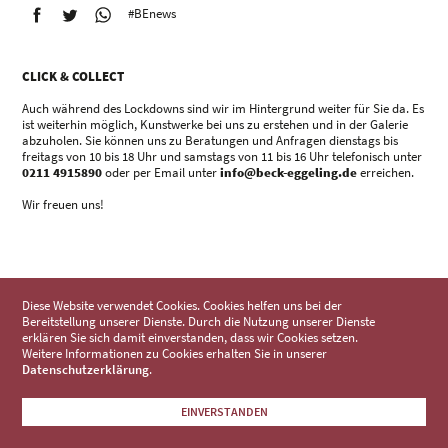
#BEnews
CLICK & COLLECT
Auch während des Lockdowns sind wir im Hintergrund weiter für Sie da. Es
ist weiterhin möglich, Kunstwerke bei uns zu erstehen und in der Galerie
abzuholen. Sie können uns zu Beratungen und Anfragen dienstags bis
freitags von 10 bis 18 Uhr und samstags von 11 bis 16 Uhr telefonisch unter
0211 4915890
oder per Email unter
info@beck-eggeling.de
erreichen.
Wir freuen uns!
Diese Website verwendet Cookies. Cookies helfen uns bei der
Bereitstellung unserer Dienste. Durch die Nutzung unserer Dienste
erklären Sie sich damit einverstanden, dass wir Cookies setzen.
Weitere Informationen zu Cookies erhalten Sie in unserer
Datenschutzerklärung
.
EINVERSTANDEN